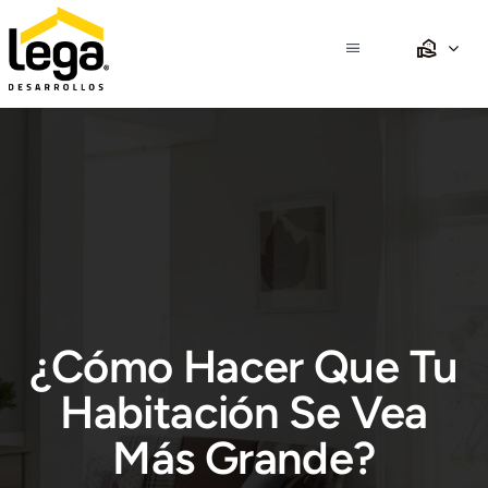
Saltar
al
Toggle
contenido
Navigation
Inicio
Nosotros
Propiedades
Desarrollos
¿Cómo Hacer Que Tu
Crédito
Habitación Se Vea
Más Grande?
Club Lega