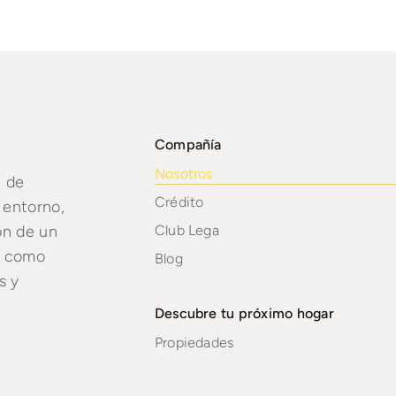
Compañía
Nosotros
a de
Crédito
 entorno,
ón de un
Club Lega
sí como
Blog
s y
Descubre tu próximo hogar
Propiedades