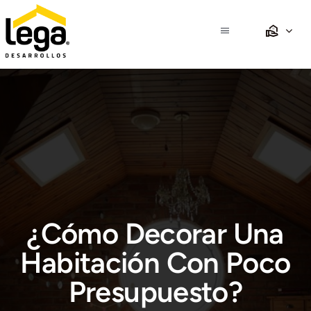
Saltar
al
Toggle
contenido
Navigation
Inicio
Nosotros
Propiedades
Desarrollos
¿Cómo Decorar Una
Crédito
Habitación Con Poco
Presupuesto?
Club Lega