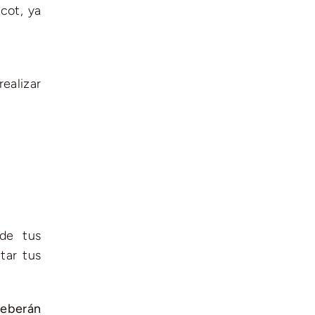
cot, ya
ealizar
de tus
tar tus
deberán