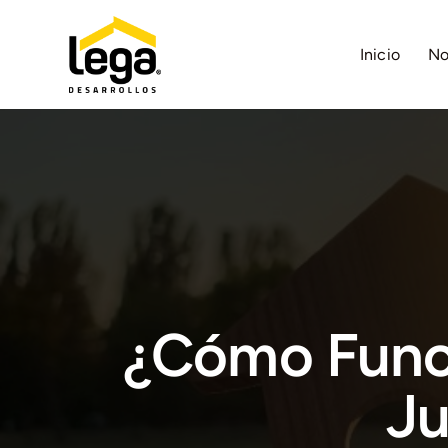
Saltar
al
Inicio
No
contenido
¿Cómo Func
Ju