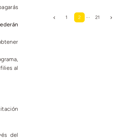
pagarás
1
2
···
21
ederán
obtener
rograma,
ilies al
itación
vés del