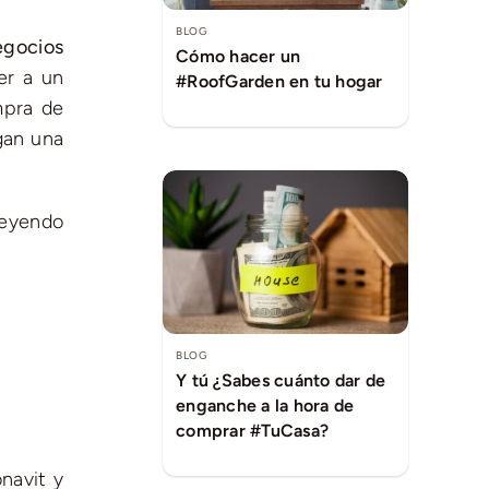
BLOG
egocios
Cómo hacer un
er a un
#RoofGarden en tu hogar
mpra de
gan una
leyendo
BLOG
Y tú ¿Sabes cuánto dar de
enganche a la hora de
comprar #TuCasa?
navit y