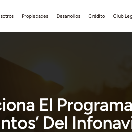
sotros
Propiedades
Desarrollos
Crédito
Club Le
iona El Programa
ntos’ Del Infonav