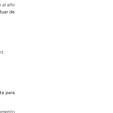
 al año
tuar de
it.
ta para
momento