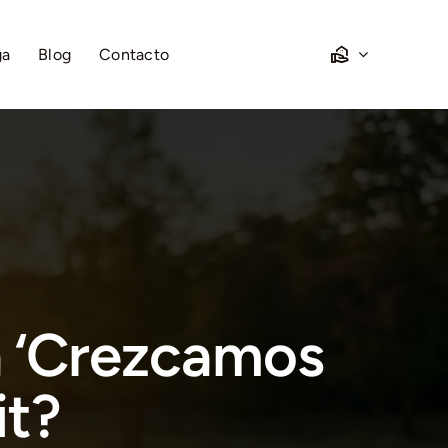
ga
Blog
Contacto
 ‘Crezcamos
it?