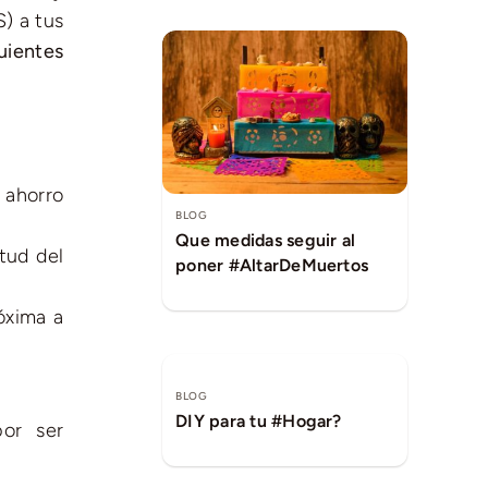
) a tus
uientes
 ahorro
BLOG
Que medidas seguir al
tud del
poner #AltarDeMuertos
óxima a
BLOG
DIY para tu #Hogar?
por ser