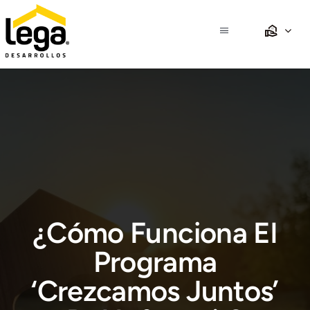
Saltar
al
Toggle
contenido
Navigation
Inicio
Nosotros
Propiedades
Desarrollos
¿Cómo Funciona El
Crédito
Programa
‘Crezcamos Juntos’
Club Lega