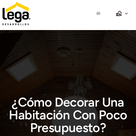
Saltar
al
Toggle
contenido
Navigation
Inicio
Nosotros
Propiedades
Desarrollos
¿Cómo Decorar Una
Crédito
Habitación Con Poco
Presupuesto?
Club Lega