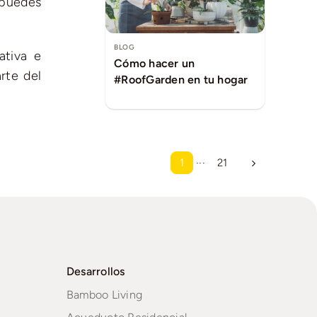
 puedes
BLOG
ativa e
Cómo hacer un
rte del
#RoofGarden en tu hogar
1
···
21
Desarrollos
Bamboo Living