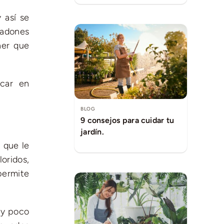
 así se
hadones
ner que
scar en
BLOG
9 consejos para cuidar tu
jardín.
 que le
oridos,
permite
uy poco