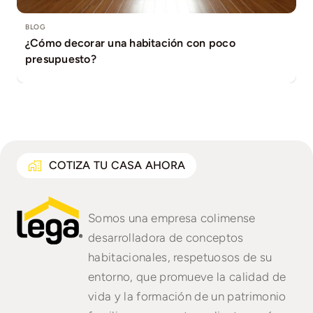
BLOG
BLOG
BLOG
BLOG
BLOG
BLOG
BLOG
BLOG
BLOG
Como adecuar tu casa #PETFRIENDLY
5 beneficios de tener un perro.
9 consejos para cuidar tu jardín.
Cómo hacer un #RoofGarden en tu hogar
Y tú ¿Sabes cuánto dar de enganche a la hora de
DIY para tu #Hogar?
4 Ideas geniales para invertir tu dinero en bienes
Razones para comprar una casa en 2025
Que medidas seguir al poner #AltarDeMuertos
BLOG
BLOG
comprar #TuCasa?
raíces
¿Cómo hacer que tu habitación se vea más
¿Cómo decorar una habitación con poco
grande?
presupuesto?
COTIZA TU CASA AHORA
Somos una empresa colimense
desarrolladora de conceptos
habitacionales, respetuosos de su
entorno, que promueve la calidad de
vida y la formación de un patrimonio