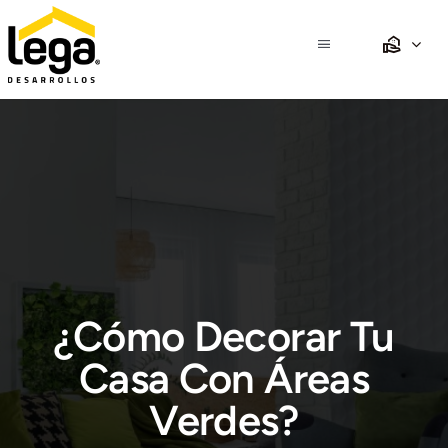
Saltar
al
Toggle
contenido
Navigation
Inicio
Nosotros
Propiedades
Desarrollos
¿Cómo Decorar Tu
Crédito
Casa Con Áreas
Verdes?
Club Lega