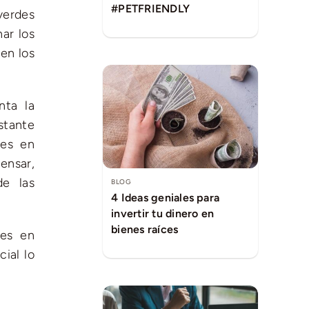
#PETFRIENDLY
verdes
ar los
 en los
nta la
stante
des en
ensar,
de las
BLOG
4 Ideas geniales para
invertir tu dinero en
bienes raíces
des en
ial lo