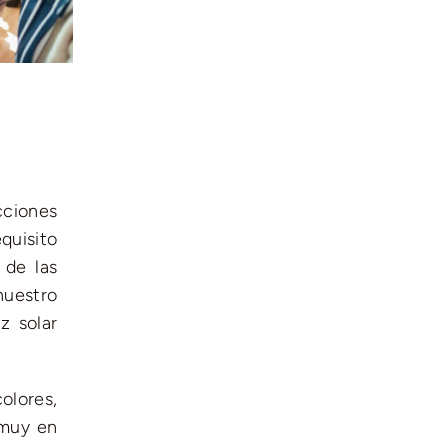
cciones
quisito
 de las
nuestro
z solar
olores,
 muy en