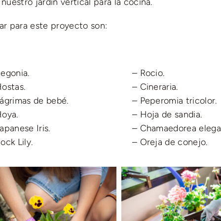
uestro jardín vertical para la cocina.
r para este proyecto son:
Begonia.
– Rocio.
Hostas.
– Cineraria.
Lágrimas de bebé.
– Peperomia tricolor.
Hoya.
– Hoja de sandia.
apanese Iris.
– Chamaedorea elega
ock Lily.
– Oreja de conejo.