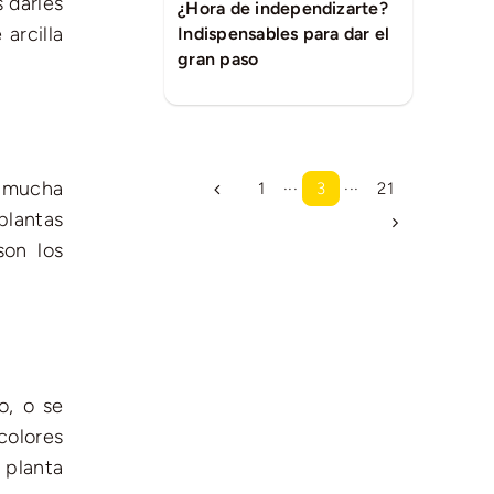
 darles
¿Hora de independizarte?
arcilla
Indispensables para dar el
gran paso
e mucha
1
···
3
···
21
plantas
son los
o, o se
colores
 planta