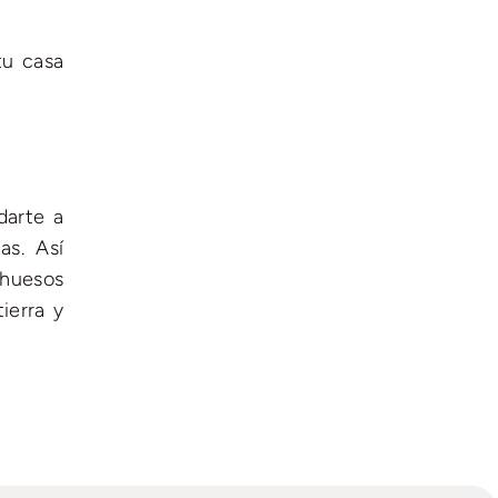
tu casa
darte a
as. Así
 huesos
ierra y