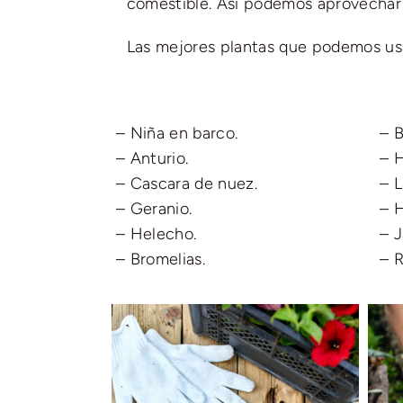
comestible. Así podemos aprovechar n
Las mejores plantas que podemos usa
– Niña en barco.
– 
– Anturio.
– 
– Cascara de nuez.
– 
– Geranio.
– 
– Helecho.
– J
– Bromelias.
– R