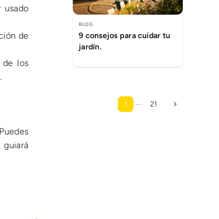
r usado
BLOG
ición de
9 consejos para cuidar tu
jardín.
 de los
.
1
···
21
 Puedes
 guiará