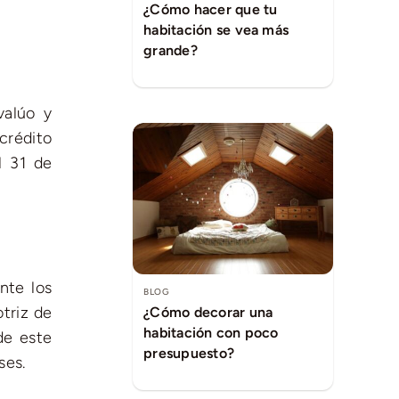
¿Cómo hacer que tu
habitación se vea más
grande?
valúo y
crédito
l 31 de
nte los
BLOG
triz de
¿Cómo decorar una
habitación con poco
de este
presupuesto?
ses.