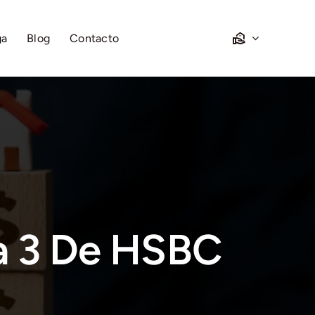
ga
Blog
Contacto
a 3 De HSBC