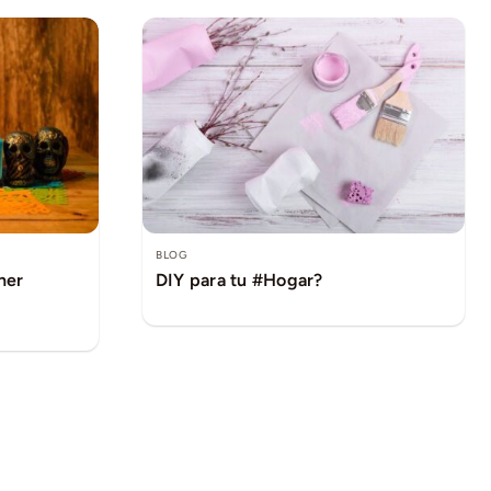
BLOG
ner
DIY para tu #Hogar?
1
···
11