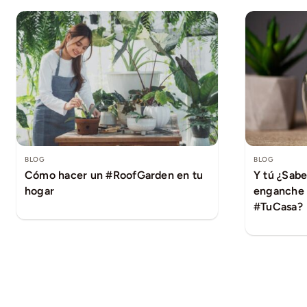
BLOG
BLOG
Cómo hacer un #RoofGarden en tu
Y tú ¿Sabe
hogar
enganche 
#TuCasa?