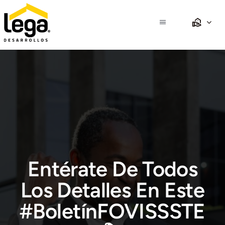
Saltar
al
Toggle
contenido
Navigation
Inicio
Nosotros
Propiedades
Desarrollos
Entérate De Todos
Crédito
Los Detalles En Este
#BoletínFOVISSSTE
Club Lega