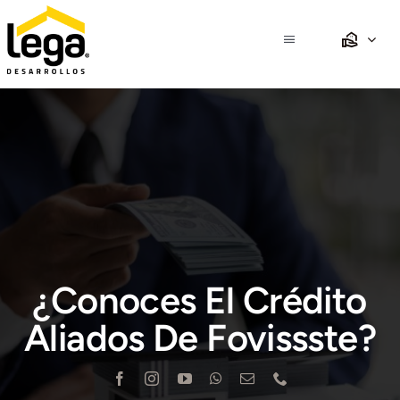
Saltar
al
Toggle
contenido
Navigation
Inicio
Nosotros
Propiedades
Desarrollos
¿Conoces El Crédito
Crédito
Aliados De Fovissste?
Club Lega