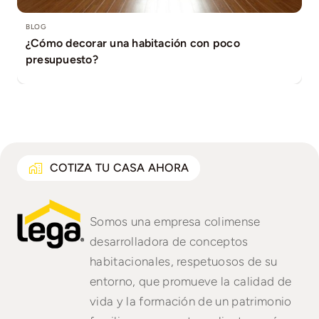
BLOG
BLOG
BLOG
BLOG
BLOG
BLOG
BLOG
BLOG
BLOG
Como adecuar tu casa #PETFRIENDLY
5 beneficios de tener un perro.
9 consejos para cuidar tu jardín.
Cómo hacer un #RoofGarden en tu hogar
Y tú ¿Sabes cuánto dar de enganche a la hora de
DIY para tu #Hogar?
4 Ideas geniales para invertir tu dinero en bienes
Razones para comprar una casa en 2025
Que medidas seguir al poner #AltarDeMuertos
BLOG
BLOG
comprar #TuCasa?
raíces
¿Cómo hacer que tu habitación se vea más
¿Cómo decorar una habitación con poco
grande?
presupuesto?
COTIZA TU CASA AHORA
Somos una empresa colimense
desarrolladora de conceptos
habitacionales, respetuosos de su
entorno, que promueve la calidad de
vida y la formación de un patrimonio