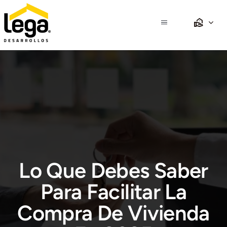
Saltar
al
Toggle
contenido
Navigation
Inicio
Nosotros
Propiedades
Desarrollos
Lo Que Debes Saber
Crédito
Para Facilitar La
Compra De Vivienda
Club Lega