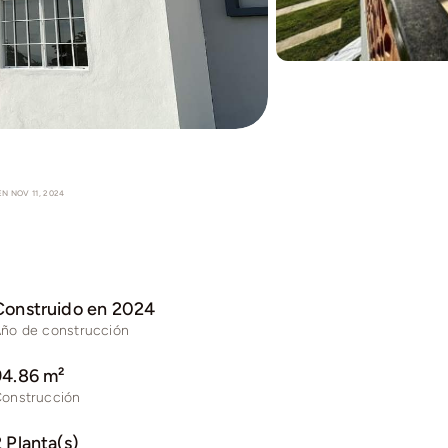
N NOV 11, 2024
Construido en 2024
ño de construcción
94.86 m²
onstrucción
 Planta(s)