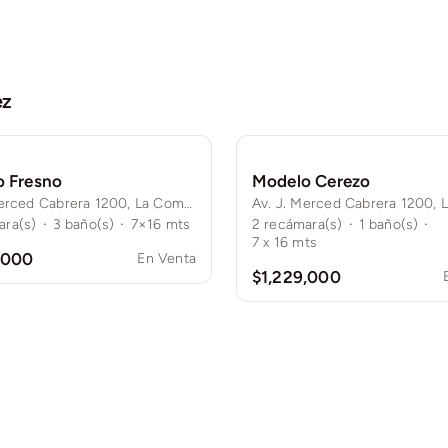
ez
 Fresno
Modelo Cerezo
Av. J. Merced Cabrera 1200, La Comarca, 28989 Cdad. de Villa de Álvarez, Col.
ara(s)
·
3
baño(s)
·
7×16 mts
2
recámara(s)
·
1
baño(s)
·
7 x 16 mts
,000
En Venta
$1,229,000