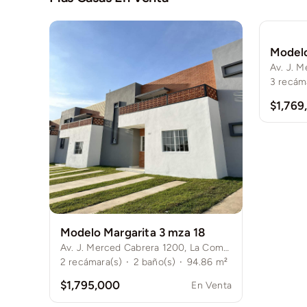
Modelo
3
recám
$1,769
Modelo Margarita 3 mza 18
Av. J. Merced Cabrera 1200, La Comarca, 28989 Cdad. de Villa de Álvarez, Col.
2
recámara(s)
·
2
baño(s)
·
94.86 m²
$1,795,000
En Venta