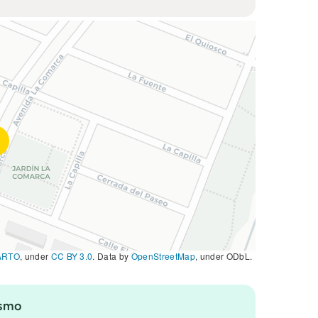
ARTO
, under
CC BY 3.0
. Data by
OpenStreetMap
, under ODbL.
ismo