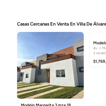
Casas Cercanas En Venta En
Villa De Álvar
Modelo
3
recám
$1,769
Modelo Margarita 3 mza 18