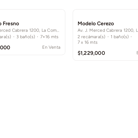
 Fresno
Modelo Cerezo
Av. J. Merced Cabrera 1200, La Comarca, 28989 Cdad. de Villa de Álvarez, Col.
ara(s)
·
3
baño(s)
·
7×16 mts
2
recámara(s)
·
1
baño(s)
·
7 x 16 mts
,000
En Venta
$1,229,000