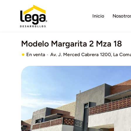
Saltar
al
Inicio
Nosotro
contenido
Modelo Margarita 2 Mza 18
·
En venta
Av. J. Merced Cabrera 1200, La Comar