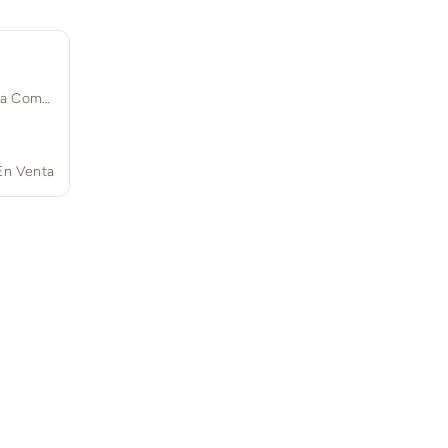
Av. J. Merced Cabrera 1200, La Comarca, 28989 Cdad. de Villa de Álvarez, Col.
En Venta