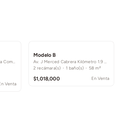
Modelo B
Av. J. Merced Cabrera 1200, La Comarca, 28989 Cdad. de Villa de Álvarez, Col.
Av. J Merced Cabrera Kilómetro 1.9 Villa de Álvarez Colima
2
recámara(s)
·
1
baño(s)
·
58 m²
$1,018,000
En Venta
En Venta