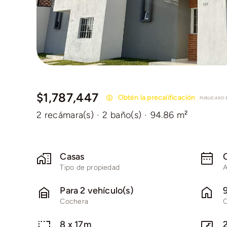
$1,787,447
Obtén la precalificación
PUBLICADO E
2 recámara(s)
·
2 baño(s)
·
94.86 m²
Casas
Tipo de propiedad
A
Para 2 vehículo(s)
Cochera
C
8 x 17m
2