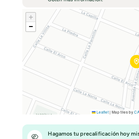
+
−
Leaflet
|
Map tiles by
C
Hagamos tu precalificación hoy m