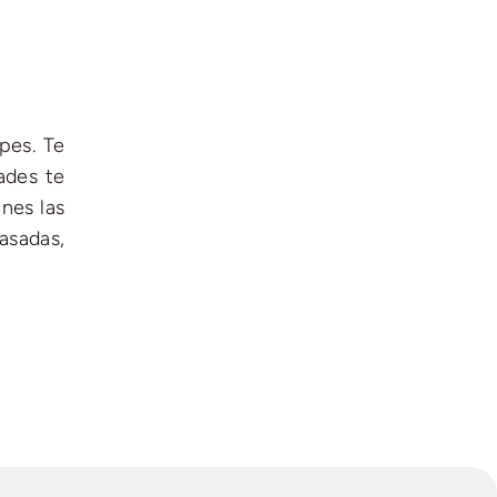
pes. Te
ades te
nes las
asadas,