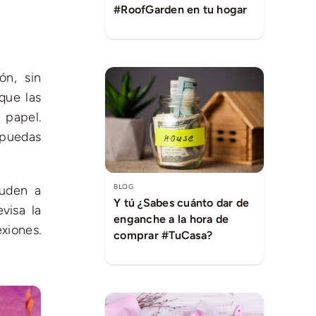
#RoofGarden en tu hogar
ón, sin
que las
 papel.
 puedas
BLOG
yuden a
Y tú ¿Sabes cuánto dar de
visa la
enganche a la hora de
xiones.
comprar #TuCasa?