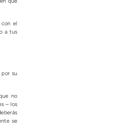
uen que
 con el
o a tus
 por su
 que no
es – los
deberás
ente se