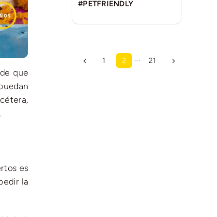
#PETFRIENDLY
1
2
···
21
 de que
 puedan
cétera,
.
rtos es
pedir la