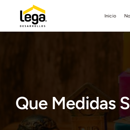
Saltar
al
Inicio
No
contenido
Que Medidas S