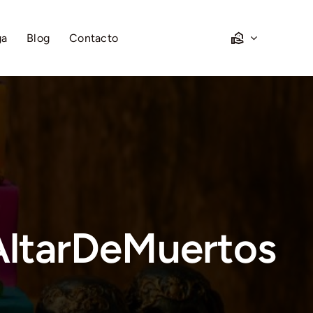
ga
Blog
Contacto
AltarDeMuertos