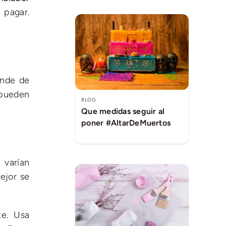
 pagar.
ende de
 pueden
BLOG
Que medidas seguir al
poner #AltarDeMuertos
 varían
ejor se
te. Usa