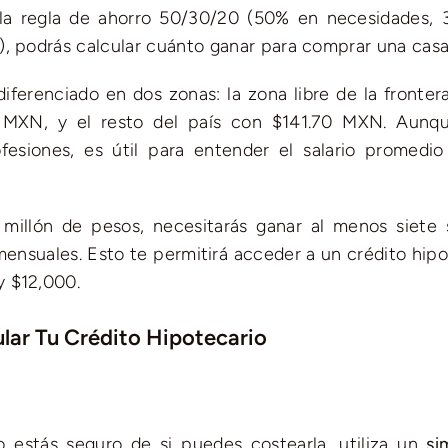
o la regla de ahorro 50/30/20 (50% en necesidades,
), podrás calcular cuánto ganar para comprar una casa
ferenciado en dos zonas: la zona libre de la frontera
 MXN, y el resto del país con $141.70 MXN. Aunq
esiones, es útil para entender el salario promedio
illón de pesos, necesitarás ganar al menos siete s
ensuales. Esto te permitirá acceder a un crédito hipo
y $12,000.
ular Tu Crédito Hipotecario
o estás seguro de si puedes costearla, utiliza un
si