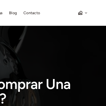
ga
Blog
Contacto
omprar Una
?