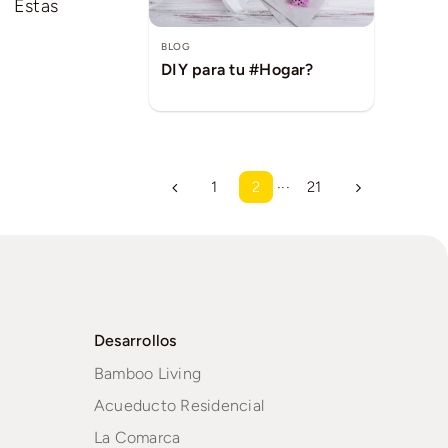
. Estas
BLOG
DIY para tu #Hogar?
1
2
···
21
Desarrollos
Bamboo Living
Acueducto Residencial
La Comarca