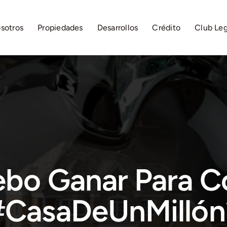
sotros
Propiedades
Desarrollos
Crédito
Club Le
ebo Ganar Para C
#CasaDeUnMillón