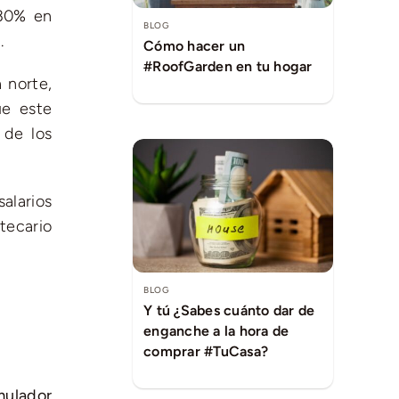
 30% en
BLOG
.
Cómo hacer un
#RoofGarden en tu hogar
 norte,
ue este
 de los
alarios
tecario
BLOG
Y tú ¿Sabes cuánto dar de
enganche a la hora de
comprar #TuCasa?
mulador